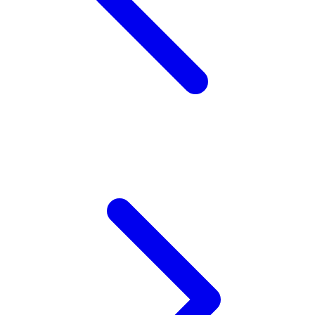
Xootz
Y
Yamatoya
Z
Zaxy
Zoggs
0-9
4Moms
59S