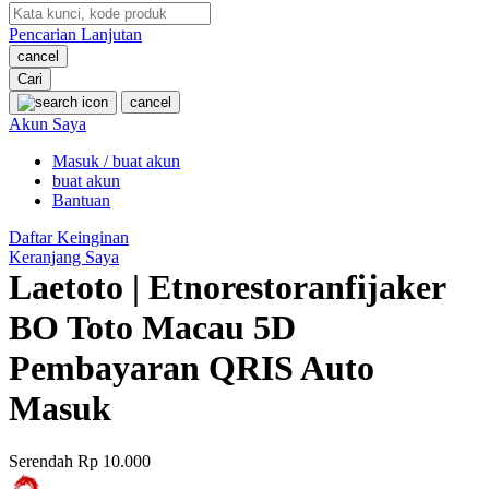
Pencarian Lanjutan
Oh Ma Grain
cancel
Okiedog
Cari
cancel
P
Akun Saya
Masuk / buat akun
Peachy
buat akun
Phil & Ted's
Bantuan
Philips Avent
Daftar Keinginan
Keranjang Saya
Pigeon
Laetoto | Etnorestoranfijaker
Playgro
BO Toto Macau 5D
Poled Global
Pembayaran QRIS Auto
Ponycycle
Masuk
Puma
Pureats
Serendah
Rp 10.000