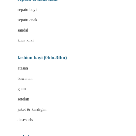
Bio Oil
sepatu bayi
Biolane
sepatu anak
Bite Fighters
sandal
Bizzi Growin
kaus kaki
Blackmores
fashion bayi (0bln-3thn)
Blooming Marvellous
atasan
Bonnels
bawahan
Bravado
gaun
Bruder
setelan
Brush Baby
jaket & kardigan
Buds Organics
aksesoris
Bugaboo
Buggygear