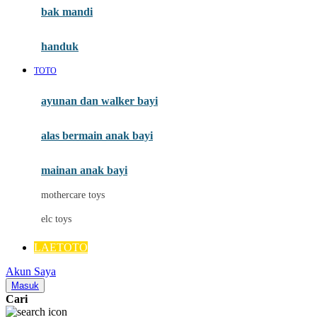
Moby
bak mandi
Momami
handuk
Mothercare
TOTO
Mustela
ayunan dan walker bayi
My Buddy Tag
My K
alas bermain anak bayi
N
mainan anak bayi
Naif
mothercare toys
Nike
elc toys
Nordic Natural
LAETOTO
Nuby
Akun Saya
Nuna
Masuk
Cari
O