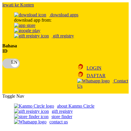
lewati ke Konten
download apps
download app from:
gift registry
Bahasa
ID
LOGIN
DAFTAR
Contact
Us
Toggle Nav
about Kanmo Circle
gift registry
store finder
contact us