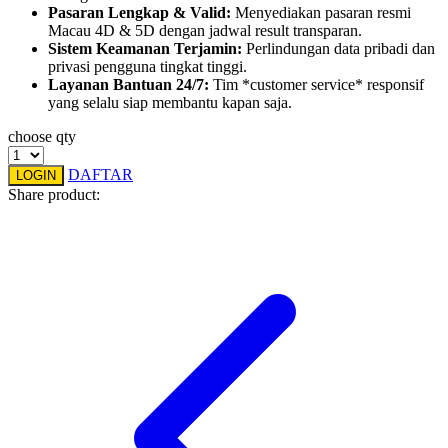
Twistshake
Pasaran Lengkap & Valid:
Menyediakan pasaran resmi
Macau 4D & 5D dengan jadwal result transparan.
TY Toys
Sistem Keamanan Terjamin:
Perlindungan data pribadi dan
privasi pengguna tingkat tinggi.
Layanan Bantuan 24/7:
Tim *customer service* responsif
U
yang selalu siap membantu kapan saja.
choose qty
V
DAFTAR
LOGIN
Share product:
Veja
Vitaflow
Vtech
W
Waterland
Wellness
X