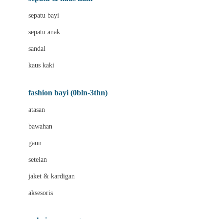
Bio Oil
sepatu bayi
Biolane
sepatu anak
Bite Fighters
sandal
Bizzi Growin
kaus kaki
Blackmores
fashion bayi (0bln-3thn)
Blooming Marvellous
atasan
Bonnels
bawahan
Bravado
gaun
Bruder
setelan
Brush Baby
jaket & kardigan
Buds Organics
aksesoris
Bugaboo
Buggygear