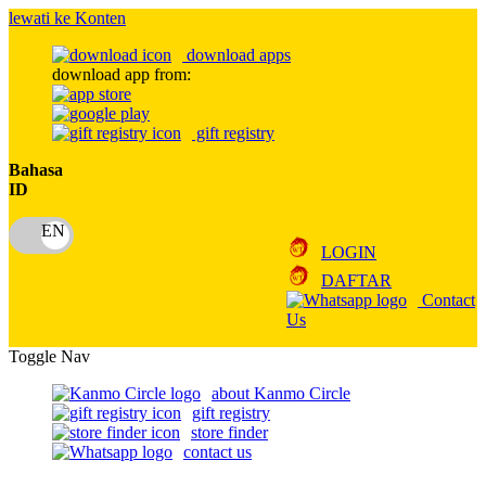
lewati ke Konten
download apps
download app from:
gift registry
Bahasa
ID
LOGIN
DAFTAR
Contact
Us
Toggle Nav
about Kanmo Circle
gift registry
store finder
contact us