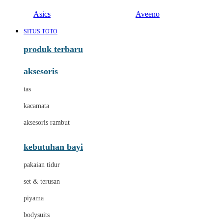
Asics
Aveeno
SITUS TOTO
produk terbaru
aksesoris
tas
kacamata
aksesoris rambut
kebutuhan bayi
pakaian tidur
set & terusan
piyama
bodysuits