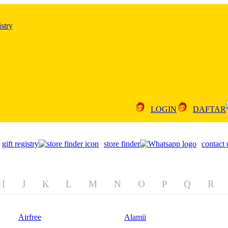
istry
LOGIN
DAFTAR
gift registry
store finder
contact 
I
J
K
L
M
N
O
P
Q
R
Airfree
Alamii