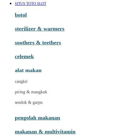
SITUS TOTO SLOT
botol
sterilizer & warmers
soothers & teethers
celemek
alat makan
cangkir
piring & mangkuk
sendok & garpu
pengolah makanan
makanan & multivitamin