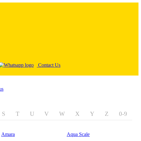
Contact Us
us
S
T
U
V
W
X
Y
Z
0-9
Amara
Aqua Scale