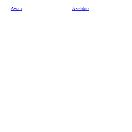
Awan
Azetabio