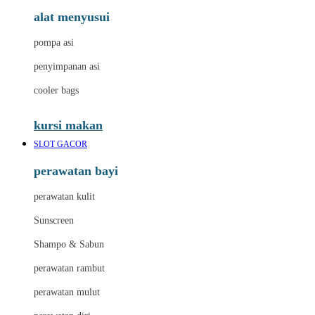
alat menyusui
pompa asi
penyimpanan asi
cooler bags
kursi makan
SLOT GACOR
perawatan bayi
perawatan kulit
Sunscreen
Shampo & Sabun
perawatan rambut
perawatan mulut